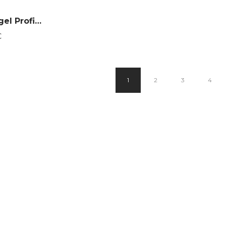
Eulenspiegel Profi-Aqua Make-Up Perlglanz-Feuerorange 012/052
Preisspanne:
€
3,95€
bis
7,95€
1
2
3
4