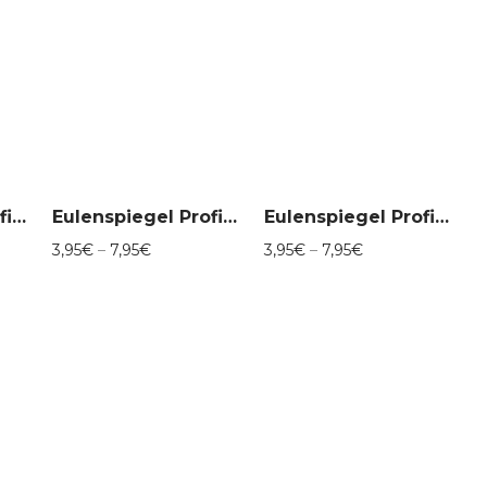
Eulenspiegel Profi-Aqua Make-Up Perlglanz-Candy Pink 012/057
Eulenspiegel Profi-Aqua Make-Up Perlglanz-Candygreen 012/043
Eulenspiegel Profi-Aqua Make-Up Perlglanz-Erdbeerrot 012/054
anne:
Preisspanne:
Preisspanne:
3,95
€
–
7,95
€
3,95
€
–
7,95
€
3,95€
3,95€
bis
bis
7,95€
7,95€