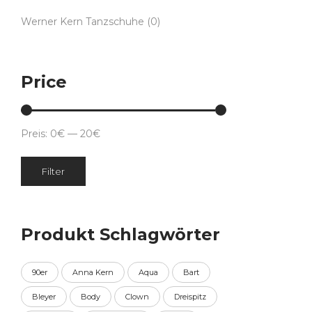
Werner Kern Tanzschuhe
(0)
Price
Preis:
0€
—
20€
Min.
Max.
Filter
Preis
Preis
Produkt Schlagwörter
90er
Anna Kern
Aqua
Bart
Bleyer
Body
Clown
Dreispitz