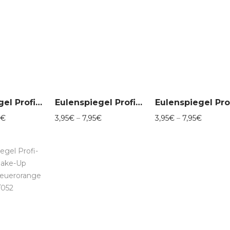
Eulenspiegel Profi-Aqua Make-Up Perlglanz-Blau 012/035
Eulenspiegel Profi-Aqua Make-Up Perlglanz-Bronze 012/076
Preisspanne:
Preisspanne:
Preissp
€
3,95
€
–
7,95
€
3,95
€
–
7,95
€
3,95€
3,95€
3,95€
bis
bis
bis
10,95€
7,95€
7,95€