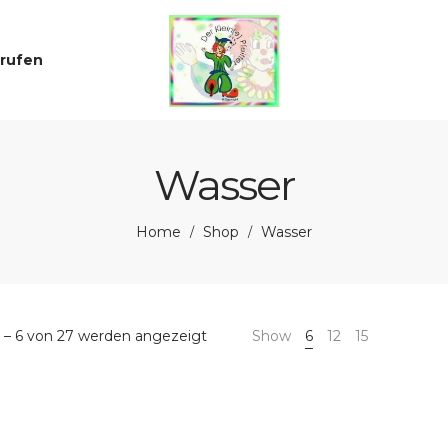
rrufen
Wasser
Home
Shop
Wasser
/
/
1 – 6 von 27 werden angezeigt
Show
6
12
15