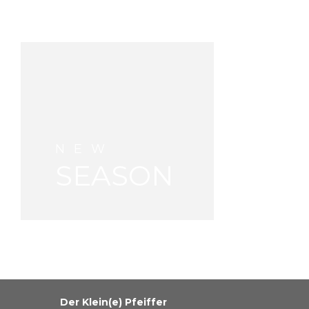
NEW
SEASON
Der Klein(e) Pfeiffer