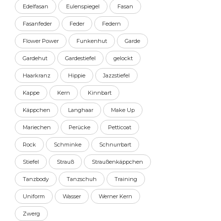
Edelfasan
Eulenspiegel
Fasan
Fasanfeder
Feder
Federn
Flower Power
Funkenhut
Garde
Gardehut
Gardestiefel
gelockt
Haarkranz
Hippie
Jazzstiefel
Kappe
Kern
Kinnbart
Käppchen
Langhaar
Make Up
Mariechen
Perücke
Petticoat
Rock
Schminke
Schnurrbart
Stiefel
Strauß
Straußenkäppchen
Tanzbody
Tanzschuh
Training
Uniform
Wasser
Werner Kern
Zwerg