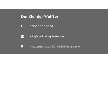
Der Klein(e) Pfeiffer
06806 3080801
info@derkleinepfeiffer.de
Matzenbergstr. 30, 66265 Heusweiler