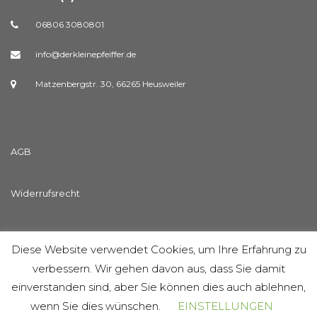
06806 3080801
info@derkleinepfeiffer.de
Matzenbergstr. 30, 66265 Heusweiler
AGB
Widerrufsrecht
Streitschlichtungsvorlage
Diese Website verwendet Cookies, um Ihre Erfahrung zu
verbessern. Wir gehen davon aus, dass Sie damit
Datenschutzerklärung
einverstanden sind, aber Sie können dies auch ablehnen,
wenn Sie dies wünschen.
EINSTELLUNGEN