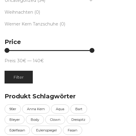
Uncategorized
(34)
Weihnachten
(0)
Werner Kern Tanzschuhe
(0)
Price
Preis:
30€
—
140€
Min.
Max.
Filter
Preis
Preis
Produkt Schlagwörter
90er
Anna Kern
Aqua
Bart
Bleyer
Body
Clown
Dreispitz
Edelfasan
Eulenspiegel
Fasan