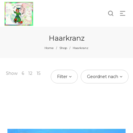
Haarkranz
Home
Shop
Haarkranz
/
/
Show
6
12
15
Filter
Geordnet nach