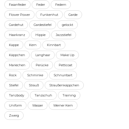
Fasanfeder
Feder
Federn
Flower Power
Funkenhut
Garde
Gardehut
Gardestiefel
gelockt
Haarkranz
Hippie
Jazzstiefel
Kappe
Kern
Kinnbart
Käppchen
Langhaar
Make Up
Mariechen
Perücke
Petticoat
Rock
Schminke
Schnurrbart
Stiefel
Strauß
Straußenkäppchen
Tanzbody
Tanzschuh
Training
Uniform
Wasser
Werner Kern
Zwerg