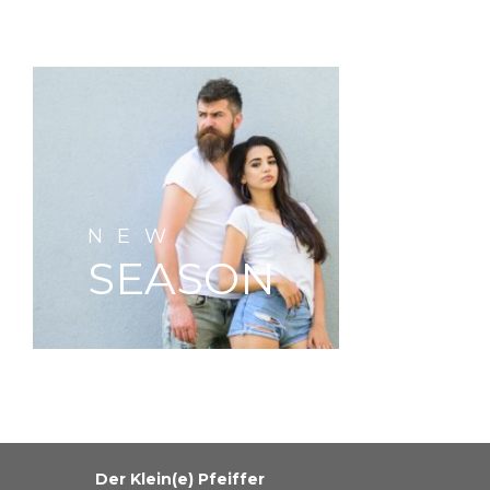
NEW
SEASON
Der Klein(e) Pfeiffer