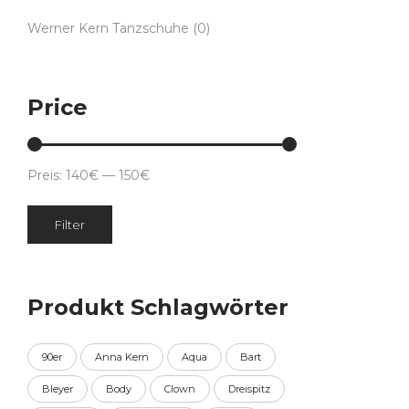
Werner Kern Tanzschuhe
(0)
Price
Preis:
140€
—
150€
Min.
Max.
Filter
Preis
Preis
Produkt Schlagwörter
90er
Anna Kern
Aqua
Bart
Bleyer
Body
Clown
Dreispitz