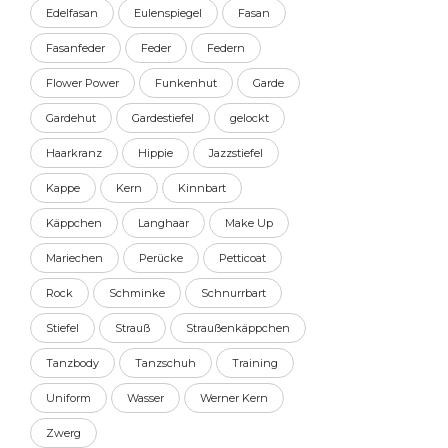
Edelfasan
Eulenspiegel
Fasan
Fasanfeder
Feder
Federn
Flower Power
Funkenhut
Garde
Gardehut
Gardestiefel
gelockt
Haarkranz
Hippie
Jazzstiefel
Kappe
Kern
Kinnbart
Käppchen
Langhaar
Make Up
Mariechen
Perücke
Petticoat
Rock
Schminke
Schnurrbart
Stiefel
Strauß
Straußenkäppchen
Tanzbody
Tanzschuh
Training
Uniform
Wasser
Werner Kern
Zwerg