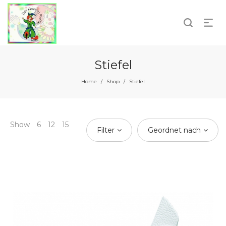
Stiefel
Home
Shop
Stiefel
/
/
Show
6
12
15
Filter
Geordnet nach