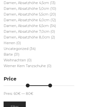
Damen, Absatzhöhe 4,5cm
(13)
Damen, Absatzhöhe 5,0cm
(10)
Damen, Absatzhöhe 5,5cm
(20)
Damen, Absatzhöhe 6,0cm
(12)
Damen, Absatzhöhe 6,5cm
(34)
Damen, Absatzhöhe 7,0cm
(0)
Damen, Absatzhöhe 8,0cm
(2)
Herren
(0)
Uncategorized
(34)
Bärte
(31)
Weihnachten
(0)
Werner Kern Tanzschuhe
(0)
Price
Preis:
60€
—
80€
Min.
Max.
Filter