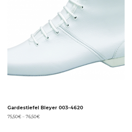
Gardestiefel Bleyer 003-4620
Preisspanne:
75,50
€
–
76,50
€
75,50€
bis