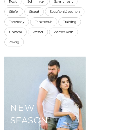
Rock
Schminke
Schnurrbart
Stiefel
Strauß
Straußenkäppchen
Tanzbody
Tanzschuh
Training
Uniform
Wasser
Werner Kern
Zwerg
NEW
SEASON