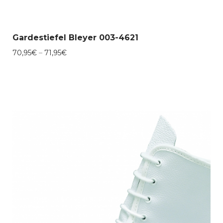
Gardestiefel Bleyer 003-4621
Preisspanne:
70,95
€
–
71,95
€
70,95€
bis
71,95€