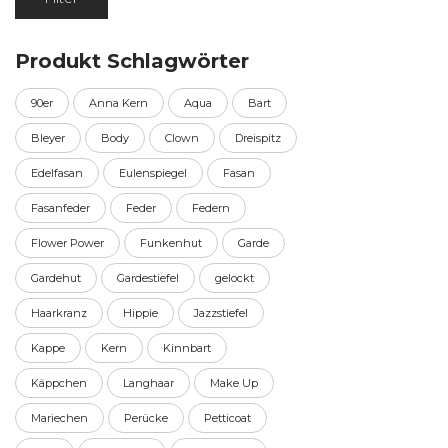
Preis
Preis
Produkt Schlagwörter
90er
Anna Kern
Aqua
Bart
Bleyer
Body
Clown
Dreispitz
Edelfasan
Eulenspiegel
Fasan
Fasanfeder
Feder
Federn
Flower Power
Funkenhut
Garde
Gardehut
Gardestiefel
gelockt
Haarkranz
Hippie
Jazzstiefel
Kappe
Kern
Kinnbart
Käppchen
Langhaar
Make Up
Mariechen
Perücke
Petticoat