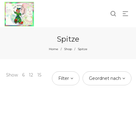
Spitze
Home
Shop
Spitze
/
/
Show
6
12
15
Filter
Geordnet nach