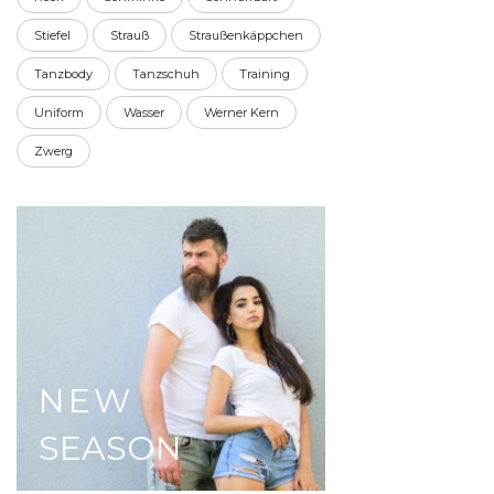
Stiefel
Strauß
Straußenkäppchen
Tanzbody
Tanzschuh
Training
Uniform
Wasser
Werner Kern
Zwerg
NEW
SEASON