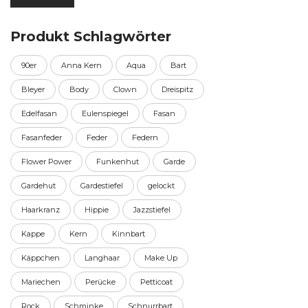
Preis
Preis
Produkt Schlagwörter
90er
Anna Kern
Aqua
Bart
Bleyer
Body
Clown
Dreispitz
Edelfasan
Eulenspiegel
Fasan
Fasanfeder
Feder
Federn
Flower Power
Funkenhut
Garde
Gardehut
Gardestiefel
gelockt
Haarkranz
Hippie
Jazzstiefel
Kappe
Kern
Kinnbart
Käppchen
Langhaar
Make Up
Mariechen
Perücke
Petticoat
Rock
Schminke
Schnurrbart