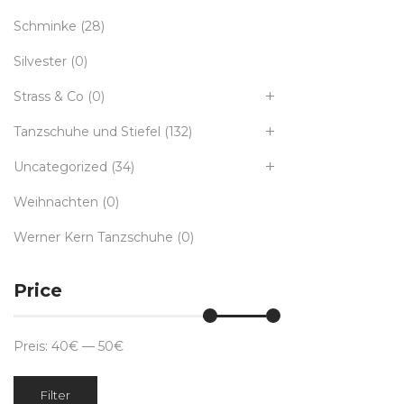
Schminke
(28)
Silvester
(0)
Strass & Co
(0)
Tanzschuhe und Stiefel
(132)
Uncategorized
(34)
Weihnachten
(0)
Werner Kern Tanzschuhe
(0)
Price
Preis:
40€
—
50€
Min.
Max.
Filter