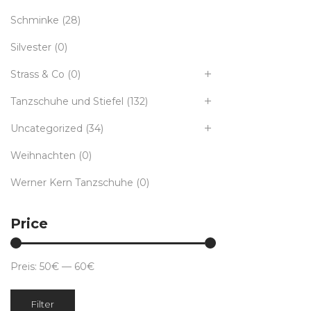
Schminke
(28)
Silvester
(0)
Strass & Co
(0)
Tanzschuhe und Stiefel
(132)
Uncategorized
(34)
Weihnachten
(0)
Werner Kern Tanzschuhe
(0)
Price
Preis:
50€
—
60€
Min.
Max.
Filter