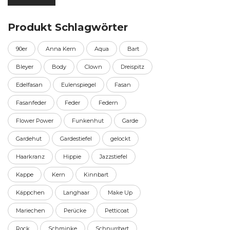
Preis
Preis
Produkt Schlagwörter
90er
Anna Kern
Aqua
Bart
Bleyer
Body
Clown
Dreispitz
Edelfasan
Eulenspiegel
Fasan
Fasanfeder
Feder
Federn
Flower Power
Funkenhut
Garde
Gardehut
Gardestiefel
gelockt
Haarkranz
Hippie
Jazzstiefel
Kappe
Kern
Kinnbart
Käppchen
Langhaar
Make Up
Mariechen
Perücke
Petticoat
Rock
Schminke
Schnurrbart