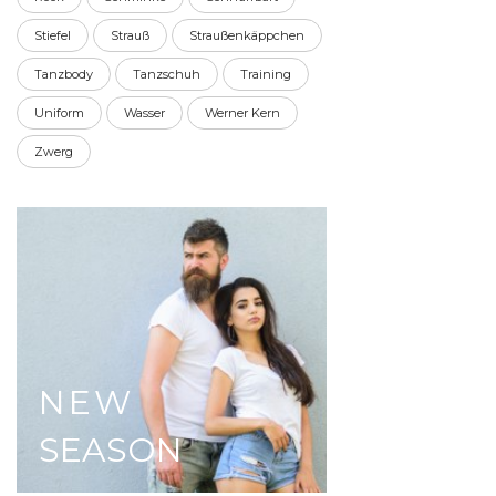
Stiefel
Strauß
Straußenkäppchen
Tanzbody
Tanzschuh
Training
Uniform
Wasser
Werner Kern
Zwerg
NEW
SEASON