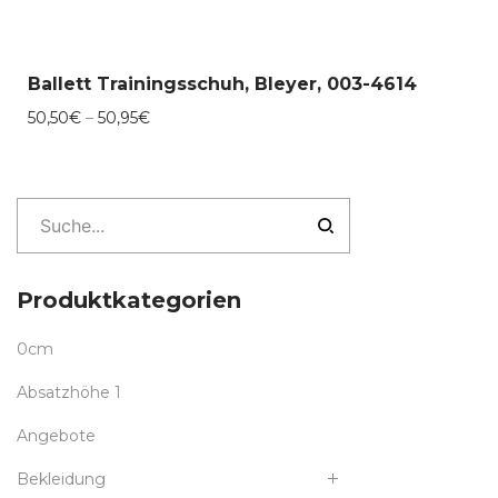
Ballett Trainingsschuh, Bleyer, 003-4614
Preisspanne:
50,50
€
–
50,95
€
50,50€
bis
50,95€
Produktkategorien
0cm
Absatzhöhe 1
Angebote
Bekleidung