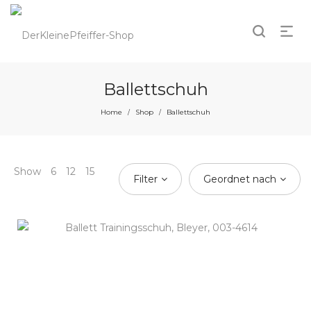
Ballettschuh
Home
Shop
Ballettschuh
/
/
Show
6
12
15
Filter
Geordnet nach