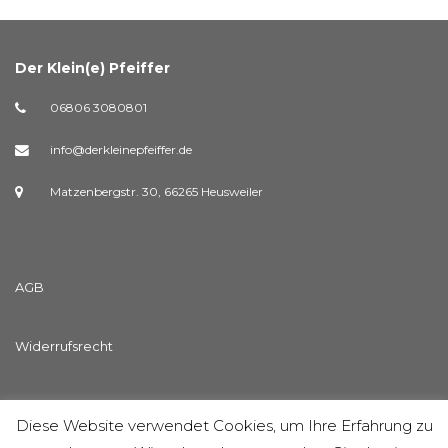
Der Klein(e) Pfeiffer
06806 3080801
info@derkleinepfeiffer.de
Matzenbergstr. 30, 66265 Heusweiler
AGB
Widerrufsrecht
Streitschlichtungsvorlage
Diese Website verwendet Cookies, um Ihre Erfahrung zu