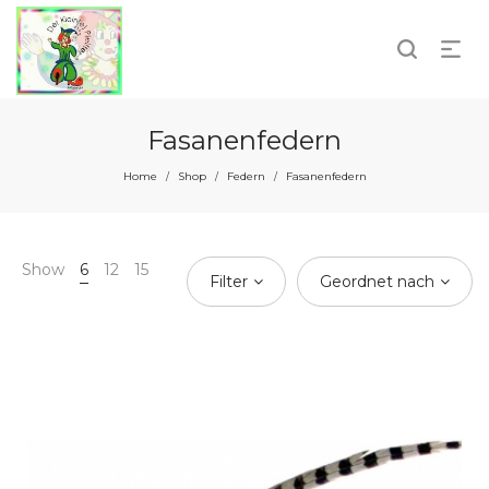
Fasanenfedern
Home
Shop
Federn
Fasanenfedern
/
/
/
Show
6
12
15
Filter
Geordnet nach