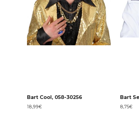
Bart Cool, 058-30256
Bart S
18,99
€
8,75
€