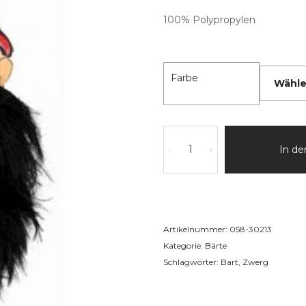
100% Polypropylen
Farbe
In d
-
+
Artikelnummer:
058-30213
Kategorie:
Bärte
Schlagwörter:
Bart
,
Zwerg