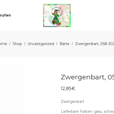
rrufen
ome
Shop
Uncategorized
Bärte
Zwergenbart, 058-30
/
/
/
/
Zwergenbart, 0
12,85
€
Zwergenbart
Lieferbare Farben: grau, schwa