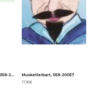
Augenbrauen, schwarz, 058-20067
Musketierbart, 058-20057
17,95
€