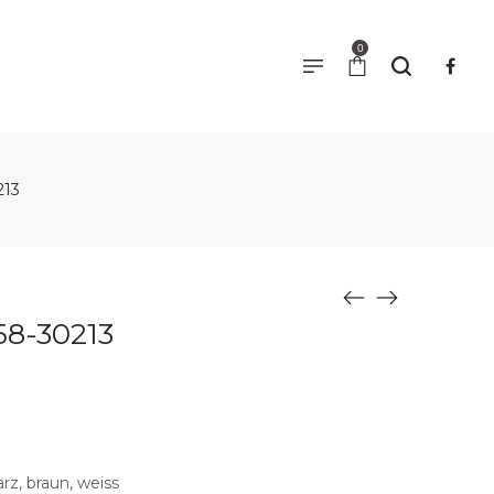
0
213
58-30213
rz, braun, weiss