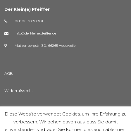
Der Klein(e) Pfeiffer
06806 3080801
info@derkleinepfeiffer.de
Matzenbergstr. 30, 66265 Heusweiler
AGB
Widerrufsrecht
Streitschlichtungsvorlage
Diese Website verwendet Cookies, um Ihre Erfahrung zu
verbessern. Wir gehen davon aus, dass Sie damit
Datenschutzerklärung
einverstanden sind, aber Sie können dies auch ablehnen,