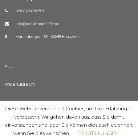
06806 3080801
info@derkleinepfeiffer.de
Matzenbergstr. 30, 66265 Heusweiler
AGB
Widerrufsrecht
Streitschlichtungsvorlage
Diese Website verwendet Cookies, um Ihre Erfahrung zu
verbessern. Wir gehen davon aus, dass Sie damit
Datenschutzerklärung
einverstanden sind, aber Sie können dies auch ablehnen,
wenn Sie dies wünschen.
EINSTELLUNGEN