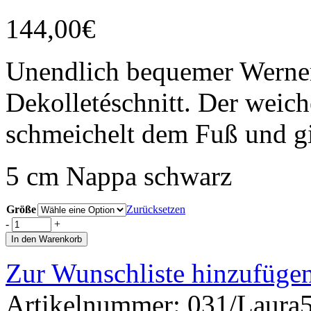
144,00
€
Unendlich bequemer Werne
Dekolletéschnitt. Der weic
schmeichelt dem Fuß und gi
5 cm Nappa schwarz
Größe
Zurücksetzen
-
+
In den Warenkorb
Zur Wunschliste hinzufüge
Artikelnummer:
031/Laura