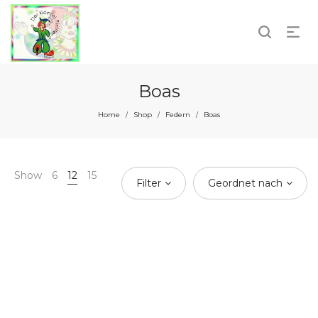
Boas
Home
Shop
Federn
Boas
/
/
/
Show
6
12
15
Filter
Geordnet nach