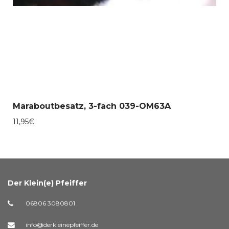
Maraboutbesatz, 3-fach 039-OM63A
11,95
€
Der Klein(e) Pfeiffer
06806 3080801
info@derkleinepfeiffer.de